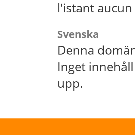
l'istant aucu
Svenska
Denna domän 
Inget innehål
upp.